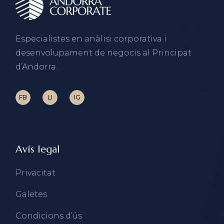
Especialistes en anàlisi corporativa i
desenvolupament de negocis al Principat
d’Andorra.
FB
LI
IG
Avís legal
Privacitat
Galetes
Condicions d’ús