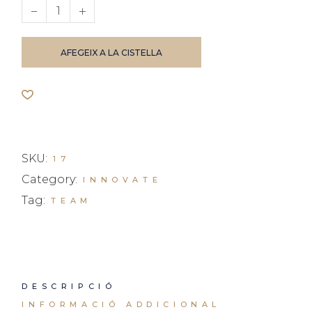
Business book quantity
AFEGEIX A LA CISTELLA
SKU:
17
Category:
INNOVATE
Tag:
TEAM
DESCRIPCIÓ
INFORMACIÓ ADDICIONAL