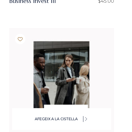
Business invest III
$
45.00
AFEGEIX A LA CISTELLA