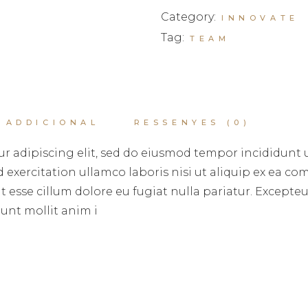
Category:
INNOVATE
Tag:
TEAM
 ADDICIONAL
RESSENYES (0)
r adipiscing elit, sed do eiusmod tempor incididunt 
exercitation ullamco laboris nisi ut aliquip ex ea c
it esse cillum dolore eu fugiat nulla pariatur. Except
runt mollit anim i