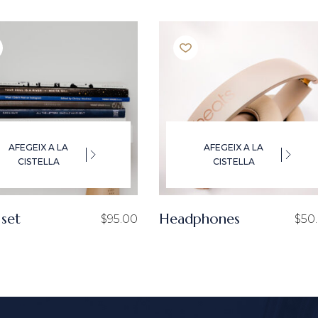
AFEGEIX A LA
AFEGEIX A LA
CISTELLA
CISTELLA
set
Headphones
$
95.00
$
50