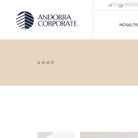
Skip
of
****
@
*********
to
the
content
NOSALTR
SHOP