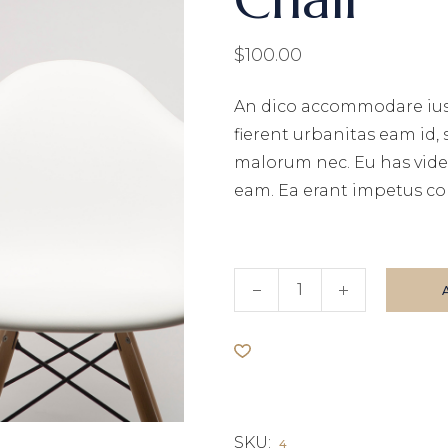
$
100.00
An dico accommodare ius
fierent urbanitas eam id,
malorum nec. Eu has vide
eam. Ea erant impetus co
Chair quantity
SKU:
4