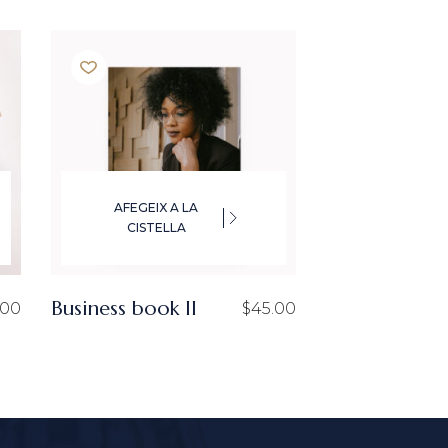
AFEGEIX A LA
CISTELLA
Business book II
.00
$
45.00