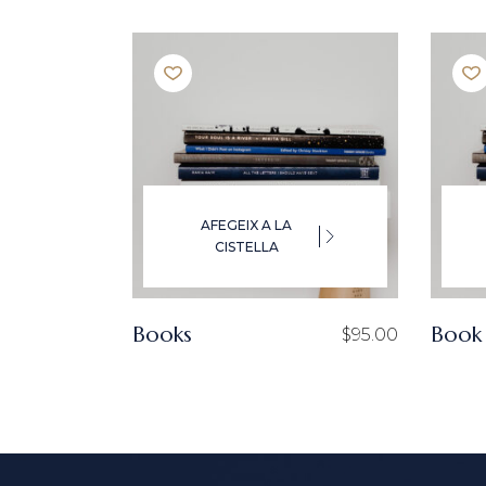
AFEGEIX A LA
CISTELLA
Books
Book 
$
95.00