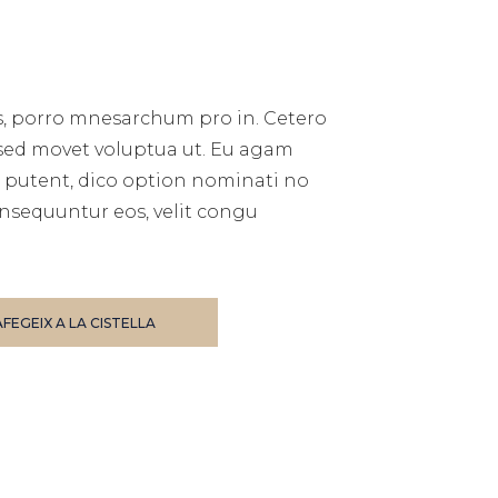
, porro mnesarchum pro in. Cetero
 sed movet voluptua ut. Eu agam
 putent, dico option nominati no
nsequuntur eos, velit congu
AFEGEIX A LA CISTELLA