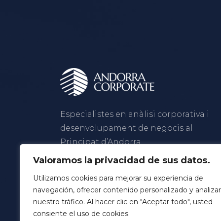
Especialistes en anàlisi corporativa i
desenvolupament de negocis al
Principat d’Andorra.
Valoramos la privacidad de sus datos.
FB
LI
IG
Utilizamos cookies para mejorar su experiencia de
navegación, ofrecer contenido personalizado y analizar
nuestro tráfico. Al hacer clic en "Aceptar todo", usted
consiente el uso de cookies.