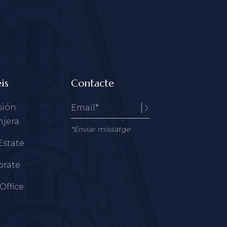
is
Contacte
sión
njera
*Enviar missatge
Estate
orate
Office