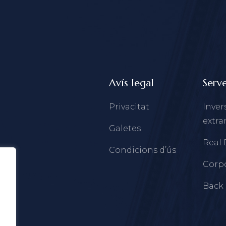
Avís legal
Serve
Privacitat
Inver
extra
Galetes
Real 
Condicions d’ús
Corp
Back 