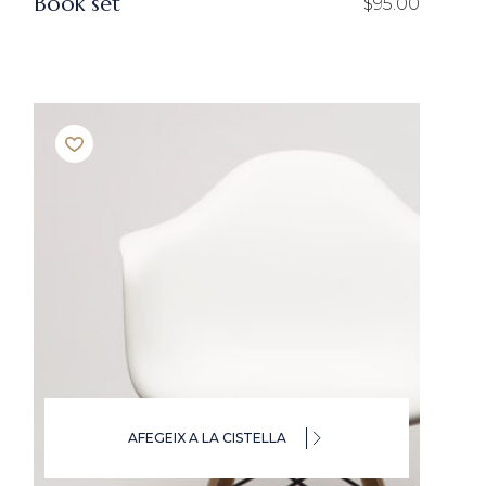
Book set
$
95.00
AFEGEIX A LA CISTELLA