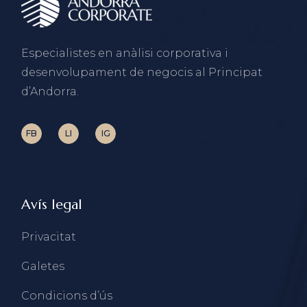
Especialistes en anàlisi corporativa i
desenvolupament de negocis al Principat
d’Andorra.
FB
LI
IG
Avís legal
Privacitat
Galetes
Condicions d’ús