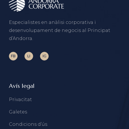
Especialistes en anàlisi corporativa i
desenvolupament de negocis al Principat
d’Andorra.
FB
LI
IG
Avís legal
Privacitat
Galetes
Condicions d’ús