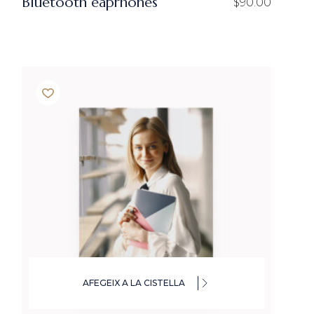
Bluetooth eaprhones
$
90.00
AFEGEIX A LA CISTELLA