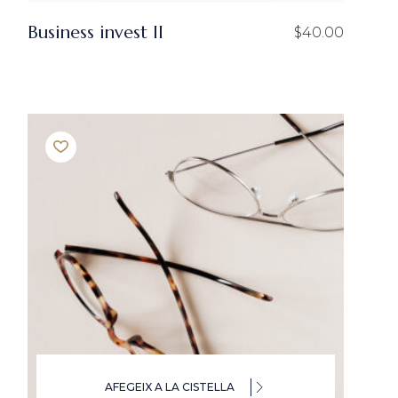
Business invest ll
$
40.00
AFEGEIX A LA CISTELLA