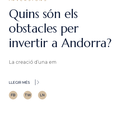
Quins són els
obstacles per
invertir a Andorra?
La creació d’una em
LLEGIR MÉS
FB
TW
LN