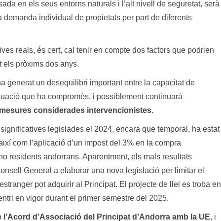
ada en els seus entorns naturals i l’alt nivell de seguretat, serà
la demanda individual de propietats per part de diferents
ves reals, és cert, cal tenir en compte dos factors que podrien
t els pròxims dos anys.
a generat un desequilibri important entre la capacitat de
situació que ha compromès, i possiblement continuarà
 mesures considerades intervencionistes
.
significatives legislades el 2024, encara que temporal, ha estat
així com l’aplicació d’un impost del 3% en la compra
 residents andorrans. Aparentment, els mals resultats
nsell General a elaborar una nova legislació per limitar el
ranger pot adquirir al Principat. El projecte de llei es troba en
 entri en vigor durant el primer semestre del 2025.
 l’Acord d’Associació del Principat d’Andorra amb la UE
, i