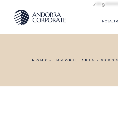
of
****
@
*********
NOSALTR
HOME
IMMOBILIÀRIA
PERS