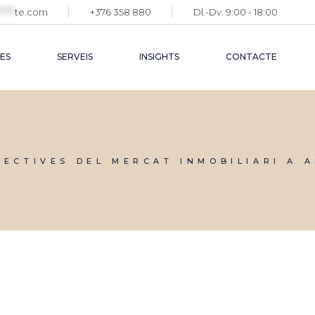
*****
te.com
+376 358 880
Dl.-Dv. 9:00 - 18:00
ES
SERVEIS
INSIGHTS
CONTACTE
PECTIVES DEL MERCAT INMOBILIARI A 