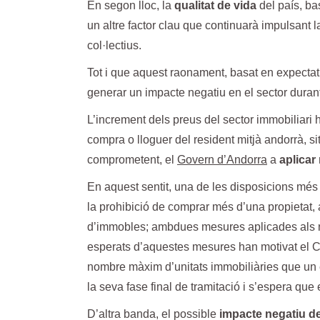
En segon lloc, la
qualitat de vida
del país, bas
un altre factor clau que continuarà impulsant 
col·lectius.
Tot i que aquest raonament, basat en expectati
generar un impacte negatiu en el sector duran
L’increment dels preus del sector immobiliari h
compra o lloguer del resident mitjà andorrà, 
comprometent, el
Govern d’Andorra
a
aplicar
En aquest sentit, una de les disposicions més 
la prohibició de comprar més d’una propietat, 
d’immobles; ambdues mesures aplicades als no
esperats d’aquestes mesures han motivat el Co
nombre màxim d’unitats immobiliàries que un est
la seva fase final de tramitació i s’espera que
D’altra banda, el possible
impacte negatiu de