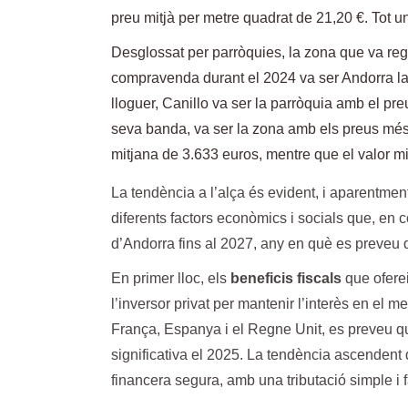
preu mitjà per metre quadrat de 21,20 €. Tot u
Desglossat per parròquies, la zona que va reg
compravenda durant el 2024 va ser Andorra la
lloguer, Canillo va ser la parròquia amb el preu
seva banda, va ser la zona amb els preus més b
mitjana de 3.633 euros, mentre que el valor mit
La tendència a l’alça és evident, i aparentmen
diferents factors econòmics i socials que, en 
d’Andorra fins al 2027, any en què es preveu qu
En primer lloc, els
beneficis fiscals
que oferei
l’inversor privat per mantenir l’interès en e
França, Espanya i el Regne Unit, es preveu q
significativa el 2025. La tendència ascendent 
financera segura, amb una tributació simple i 