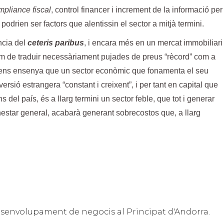
mpliance fiscal
, control financer i increment de la informació per
 podrien ser factors que alentissin el sector a mitjà termini.
ncia del
ceteris paribus
, i encara més en un mercat immobiliari
em de traduir necessàriament pujades de preus “rècord” com a
a ens ensenya que un sector econòmic que fonamenta el seu
ersió estrangera “constant i creixent”, i per tant en capital que
s del país, és a llarg termini un sector feble, que tot i generar
enestar general, acabarà generant sobrecostos que, a llarg
 desenvolupament de negocis al Principat d'Andorra.