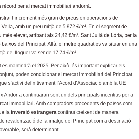
n rècord per al mercat immobiliari andorrà.
istrar l’increment més gran de preus en operacions de
 Vella, amb un preu mitjà de 5.872 €/m². En el segment de
 més elevat, arribant als 24,42 €/m². Sant Julià de Lòria, per la
aixos del Principat. Allà, el metre quadrat es va situar en una
jà del lloguer va ser de 17,74 €/m².
t es mantindrà el 2025. Per això, és important explicar els
conjunt, poden condicionar el mercat immobiliari del Principat
e s’activi definitivament l’
Acord d’Associació amb la UE
x Andorra continuaran sent un dels principals incentius per a
l mercat immobiliari. Amb compradors procedents de països com
ue la
inversió estrangera
continuï creixent de manera
de revalorització de la imatge del Principat com a destinació
favorable, serà determinant.